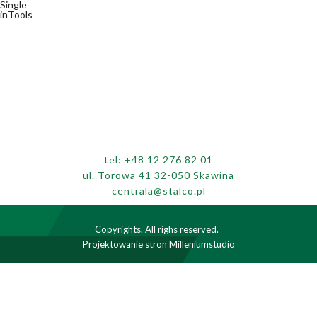
Single
inTools
tel:
+48 12 276 82 01
ul. Torowa 41 32-050 Skawina
centrala@stalco.pl
Copyrights. All righs reserved.
Projektowanie stron
Milleniumstudio